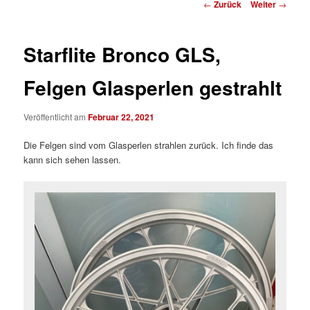
Beitrags-
←
Zurück
Weiter
→
Navigation
Starflite Bronco GLS,
Felgen Glasperlen gestrahlt
Veröffentlicht am
Februar 22, 2021
Die Felgen sind vom Glasperlen strahlen zurück. Ich finde das
kann sich sehen lassen.