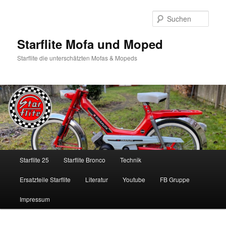
Zum
Inhalt
Such
wechseln
Starflite Mofa und Moped
Starflite die unterschätzten Mofas & Mopeds
Hauptmenü
Starflite 25
Starflite Bronco
Technik
Ersatzteile Starflite
Literatur
Youtube
FB Gruppe
Impressum